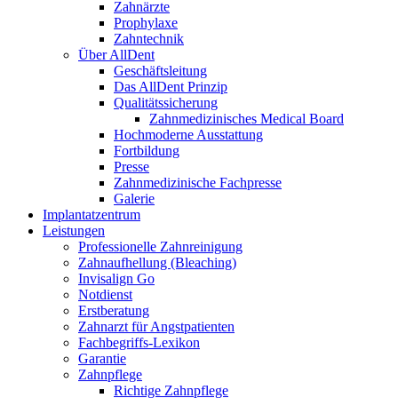
Zahnärzte
Prophylaxe
Zahntechnik
Über AllDent
Geschäftsleitung
Das AllDent Prinzip
Qualitätssicherung
Zahnmedizinisches Medical Board
Hochmoderne Ausstattung
Fortbildung
Presse
Zahnmedizinische Fachpresse
Galerie
Implantatzentrum
Leistungen
Professionelle Zahnreinigung
Zahnaufhellung (Bleaching)
Invisalign Go
Notdienst
Erstberatung
Zahnarzt für Angstpatienten
Fachbegriffs-Lexikon
Garantie
Zahnpflege
Richtige Zahnpflege