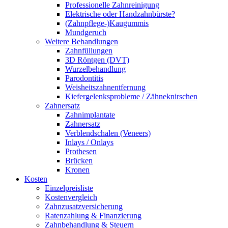
Professionelle Zahnreinigung
Elektrische oder Handzahnbürste?
(Zahnpflege-)Kaugummis
Mundgeruch
Weitere Behandlungen
Zahnfüllungen
3D Röntgen (DVT)
Wurzelbehandlung
Parodontitis
Weisheitszahnentfernung
Kiefergelenksprobleme / Zähneknirschen
Zahnersatz
Zahnimplantate
Zahnersatz
Verblendschalen (Veneers)
Inlays / Onlays
Prothesen
Brücken
Kronen
Kosten
Einzelpreisliste
Kostenvergleich
Zahnzusatzversicherung
Ratenzahlung & Finanzierung
Zahnbehandlung & Steuern