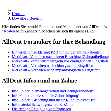
Kontakt
Download Bereich
Hier finden Sie sowohl Formulare und Merkblätter von AllDent als 
"
Kosten
beim Zahnarzt". Machen Sie sich Ihr eigenes Bild.
AllDent-Formulare für Ihre Behandlung
Einverständniserklärung PZR für minderjährige Patienten
Merkblatt - Verhalten nach einem Bleaching (Zahnaufhellung)
Merkblatt - Verhaltensmaßregeln vor chirurgischen Eingriffen
Merkblatt – Verhalten nach chirurgischen Eingriffen
Merkblatt – Verhalten nach implantologischen Eingriffen
AllDent Infos rund um Zähne
Info Folder „Schwangerschaft und Zahngesundheit“
Info Folder „Professionelle Zahnreinigung“
Info Folder „Bleaching und mehr: Rundum ästhetisch”
Infomaterial Schwangerschaft & Zähne
Die richtige Reinigung von Prothesen