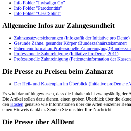
Info Folder "Invisalign Go"
Info Folder "Parodontitis"
Info Folder "ClearSplint"
Allgemeine Infos zur Zahngesundheit
Zahnzusatzversicherungen (Infografik der Initiative pro Dente)
Gesunde Zähne, gesunder Körper (Bundeszahnärztekammer)
Patienteninformation Professionelle Zahnreinigung (Bundesza
Professionelle Zahnreinigung (Initiative ProDente, 2011)
Professionelle Zahnreinigung (Patienteninformation der Kasse
Die Presse zu Preisen beim Zahnarzt
Der Heil- und Kostenplan im Überblick (Initiative proDente e.V
Es wird darauf hingewiesen, dass die Inhalte nicht zwangsläufig der 
Die Artikel sollen dazu dienen, einen groben Überblick über die akt
den
Kosten
genauso wie Informationen über die Arten einzelner Behand
einen Hinweis dankbar. Senden Sie uns hier Ihre Nachricht.
Die Presse über AllDent