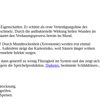
igenschaften. Er schützt als erste Verteidigungslinie des
hnschmelz. Durch die antibakterielle Wirkung heilen Wunden im
 startet den Verdauungsprozess bereits im Mund.
l? Durch Mundtrockenheit (Xerostomie) werden erst einmal
. Außerdem steigt das Kariesrisiko, weil Säuren länger wirken
rmehrte Infekte sorgen.
t dann generell zu wenig Flüssigkeit im System und das zeigt sich
ngern die Speichelproduktion.
Diabetes
, bestimmte Schilddrüsen-,
strocknung.
reifen.
Speisen.