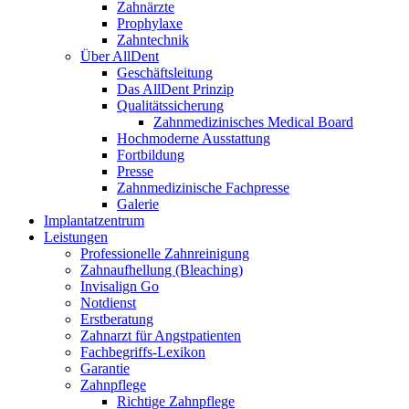
Zahnärzte
Prophylaxe
Zahntechnik
Über AllDent
Geschäftsleitung
Das AllDent Prinzip
Qualitätssicherung
Zahnmedizinisches Medical Board
Hochmoderne Ausstattung
Fortbildung
Presse
Zahnmedizinische Fachpresse
Galerie
Implantatzentrum
Leistungen
Professionelle Zahnreinigung
Zahnaufhellung (Bleaching)
Invisalign Go
Notdienst
Erstberatung
Zahnarzt für Angstpatienten
Fachbegriffs-Lexikon
Garantie
Zahnpflege
Richtige Zahnpflege