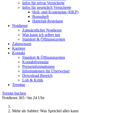
Infos für privat Versicherte
Infos für gesetzlich Versicherte
Heil- und Kostenplan (HKP)
Bonusheft
Härtefall-Regelung
Notdienst
Zahnärztlicher Notdienst
Was kann ich selber tun
Standort & Öffnungszeiten
Zahnwissen
Karriere
Kontakt
Standort & Öffnungszeiten
Kontaktformular
Presseinformationen
Informationen für Überweiser
Download Bereich
Lob & Kritik
Termine
Termin buchen
Notdienst 365 / bis 24 Uhr
Mehr als Sabber: Was Speichel alles kann