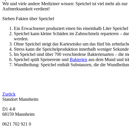
Wir und viele andere Mediziner wissen: Speichel ist viel mehr als nu
Aufmerksamkeit verdient!
Sieben Fakten über Speichel
Ein Erwachsener produziert einen bis eineinhalb Liter Speiche
Speichel kann kleine Schäden im Zahnschmelz reparieren – dan
werden.
Ohne Speichel steigt das Kariesrisiko um das fünf bis zehnfach
Stress kann die Speichelproduktion innerhalb weniger Sekun
Im Speichel sind über 700 verschiedene Bakterienarten – die m
Speichel spült Speisereste und
Bakterien
aus dem Mund und träg
Wundheilung: Speichel enthält Substanzen, die die Wundheilu
Zurück
Standort Mannheim
D1 4-8
68159 Mannheim
0621 702 921 0