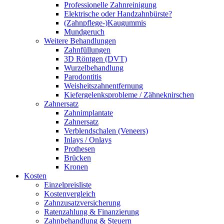
Professionelle Zahnreinigung
Elektrische oder Handzahnbürste?
(Zahnpflege-)Kaugummis
Mundgeruch
Weitere Behandlungen
Zahnfüllungen
3D Röntgen (DVT)
Wurzelbehandlung
Parodontitis
Weisheitszahnentfernung
Kiefergelenksprobleme / Zähneknirschen
Zahnersatz
Zahnimplantate
Zahnersatz
Verblendschalen (Veneers)
Inlays / Onlays
Prothesen
Brücken
Kronen
Kosten
Einzelpreisliste
Kostenvergleich
Zahnzusatzversicherung
Ratenzahlung & Finanzierung
Zahnbehandlung & Steuern