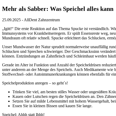
Mehr als Sabber: Was Speichel alles kann
25.09.2025
- AllDent Zahnzentrum
„Igitt!“ Die erste Reaktion auf das Thema Spucke ist verständlich. Wi
Immunsystems vor Krankheitserregern. Er spült Essensreste weg, neut
Mundraum oft relativ schnell. Spucke erleichtert das Schlucken, ermö
Unser Mundwasser der Natur sprudelt normalerweise unauffällig rund
Schlucken und Sprechen schwieriger. Der Geschmackssinn verändert
können. Entzündungen an Zahnfleisch und Schleimhaut werden häufige
Gerade im Alter ist Funktion und Anzahl der Speicheldrüsen reduziert
unter anderem an der Menge des Speichels. Auch Medikamente wie beis
Stoffwechsel- oder Autoimmunerkrankungen können ebenfalls für eine
Speichelproduktion anregen – so geht´s!
Trinken Sie viel, am besten stilles Wasser oder ungesüßten Kr
Kauen oder Lutschen regen die Speicheldrüsen an. Den Zähnen
Setzen Sie auf milde Lebensmittel mit hohem Wassergehalt, be
Essen Sie in kleinen Bissen und kauen Sie lange.
Speichel: Ahhh statt Ihhh!