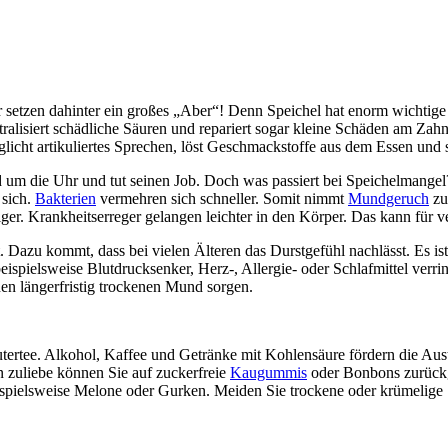
r setzen dahinter ein großes „Aber“! Denn Speichel hat enorm wichtige E
ralisiert schädliche Säuren und repariert sogar kleine Schäden am Za
glicht artikuliertes Sprechen, löst Geschmackstoffe aus dem Essen und
 um die Uhr und tut seinen Job. Doch was passiert bei Speichelmange
 sich.
Bakterien
vermehren sich schneller. Somit nimmt
Mundgeruch
zu
r. Krankheitserreger gelangen leichter in den Körper. Das kann für ve
. Dazu kommt, dass bei vielen Älteren das Durstgefühl nachlässt. Es is
pielsweise Blutdrucksenker, Herz-, Allergie- oder Schlafmittel verri
n längerfristig trockenen Mund sorgen.
äutertee. Alkohol, Kaffee und Getränke mit Kohlensäure fördern die Au
 zuliebe können Sie auf zuckerfreie
Kaugummis
oder Bonbons zurückg
ispielsweise Melone oder Gurken. Meiden Sie trockene oder krümelige 